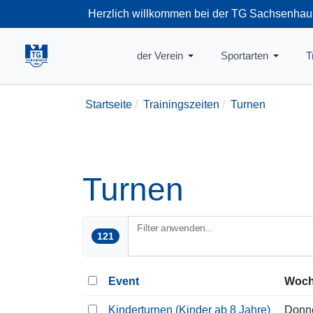
Herzlich willkommen bei der TG Sachsenhau
+49-69-66374
der Verein
Sportarten
T
Startseite
Trainingszeiten
Turnen
Turnen
Filter anwenden...
121
Event
Woch
Kinderturnen (Kinder ab 8 Jahre)
Donn