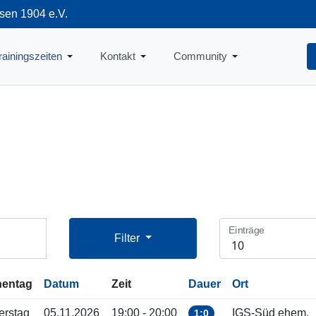
sen 1904 e.V.
712
rainingszeiten
Kontakt
Community
Einträge
Filter
entag
Datum
Zeit
Dauer
Ort
erstag
05.11.2026
19:00 - 20:00
IGS-Süd ehem.
1:0