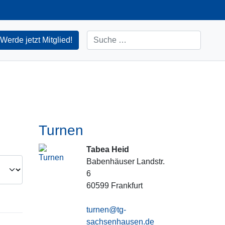
Suchen
Werde jetzt Mitglied!
Turnen
Tabea Heid
Babenhäuser Landstr.
6
60599
Frankfurt
turnen@tg-
sachsenhausen.de