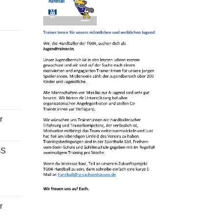
r
GS
r