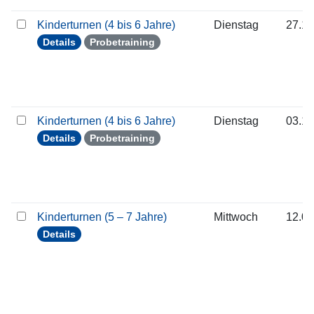
Kinderturnen (4 bis 6 Jahre)
Dienstag
27.10
Details
Probetraining
Kinderturnen (4 bis 6 Jahre)
Dienstag
03.11
Details
Probetraining
Kinderturnen (5 – 7 Jahre)
Mittwoch
12.08
Details