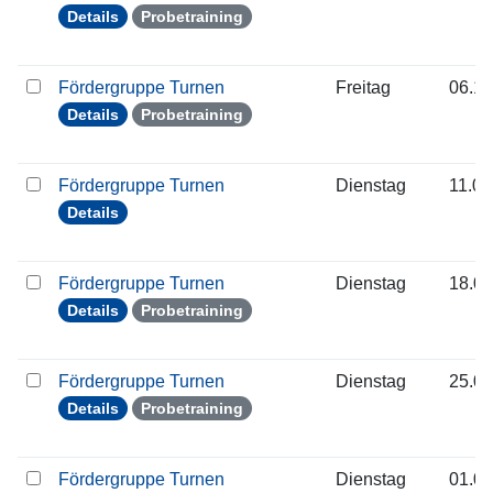
Details
Probetraining
Fördergruppe Turnen
Freitag
06.11
Details
Probetraining
Fördergruppe Turnen
Dienstag
11.08
Details
Fördergruppe Turnen
Dienstag
18.08
Details
Probetraining
Fördergruppe Turnen
Dienstag
25.08
Details
Probetraining
Fördergruppe Turnen
Dienstag
01.09