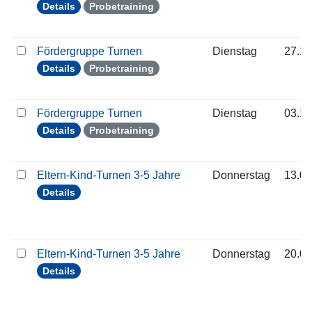
Details
Probetraining
Fördergruppe Turnen
Dienstag
27.10
Details
Probetraining
Fördergruppe Turnen
Dienstag
03.11
Details
Probetraining
Eltern-Kind-Turnen 3-5 Jahre
Donnerstag
13.08
Details
Eltern-Kind-Turnen 3-5 Jahre
Donnerstag
20.08
Details