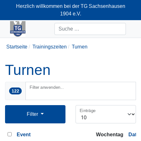
Herzlich willkommen bei der TG Sachsenhausen
1904 e.V.
+49-69-66374712
Suchen
Startseite
Trainingszeiten
Turnen
Turnen
Filter anwenden...
122
Einträge
Filter
Event
Wochentag
Datu