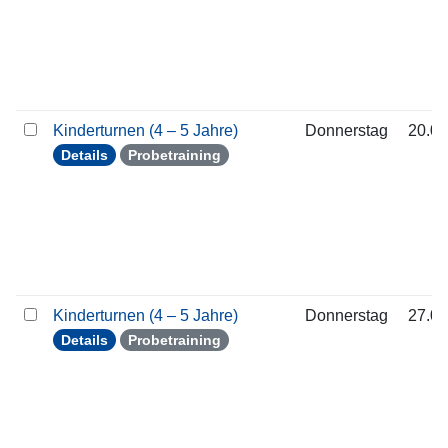
Kinderturnen (4 – 5 Jahre)
Donnerstag
20.08
Details
Probetraining
Kinderturnen (4 – 5 Jahre)
Donnerstag
27.08
Details
Probetraining