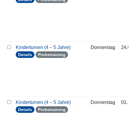
Kinderturnen (4 – 5 Jahre)
Donnerstag
24.09
Details
Probetraining
Kinderturnen (4 – 5 Jahre)
Donnerstag
01.10
Details
Probetraining