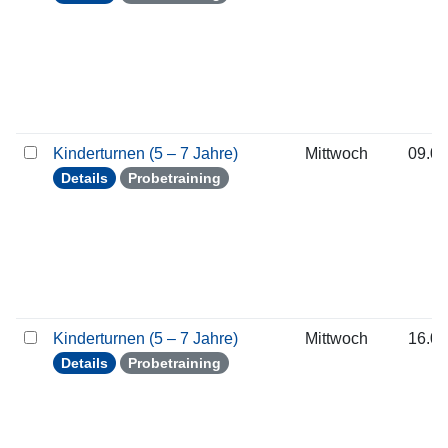
Kinderturnen (5 – 7 Jahre)
Mittwoch
09.09
Details
Probetraining
Kinderturnen (5 – 7 Jahre)
Mittwoch
16.09
Details
Probetraining