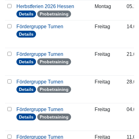
Herbstferien 2026 Hessen
Montag
05.10
Details
Probetraining
Fördergruppe Turnen
Freitag
14.08
Details
Fördergruppe Turnen
Freitag
21.08
Details
Probetraining
Fördergruppe Turnen
Freitag
28.08
Details
Probetraining
Fördergruppe Turnen
Freitag
04.09
Details
Probetraining
Fördergruppe Turnen
Freitag
11.09