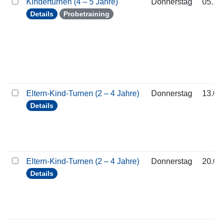
Kinderturnen (4 – 5 Jahre)
Donnerstag
05.11
Details
Probetraining
Eltern-Kind-Turnen (2 – 4 Jahre)
Donnerstag
13.08
Details
Eltern-Kind-Turnen (2 – 4 Jahre)
Donnerstag
20.08
Details