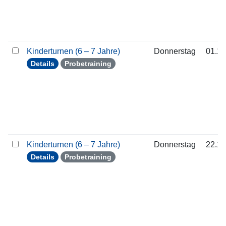
Kinderturnen (6 – 7 Jahre)
Donnerstag
01.10
Details
Probetraining
Kinderturnen (6 – 7 Jahre)
Donnerstag
22.10
Details
Probetraining