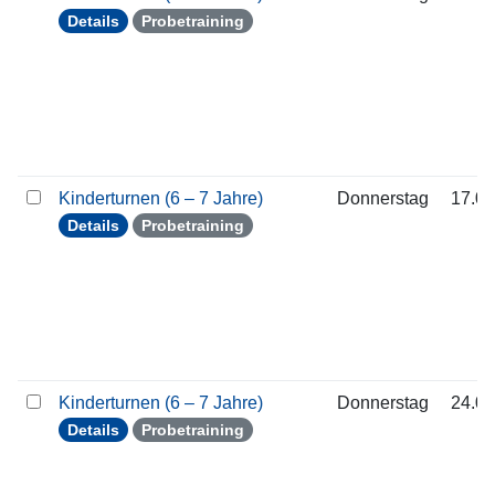
Details
Probetraining
Kinderturnen (6 – 7 Jahre)
Donnerstag
17.09
Details
Probetraining
Kinderturnen (6 – 7 Jahre)
Donnerstag
24.09
Details
Probetraining