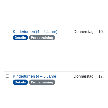
Kinderturnen (4 – 5 Jahre)
Donnerstag
10.09
Details
Probetraining
Kinderturnen (4 – 5 Jahre)
Donnerstag
17.09
Details
Probetraining