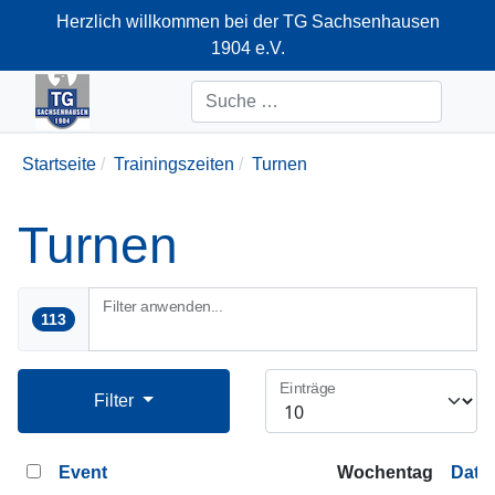
Herzlich willkommen bei der TG Sachsenhausen
1904 e.V.
+49-69-66374712
Suchen
Startseite
Trainingszeiten
Turnen
Turnen
Filter anwenden...
113
Einträge
Filter
Event
Wochentag
Datu