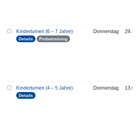
Kinderturnen (6 – 7 Jahre)
Donnerstag
29.10
Details
Probetraining
Kinderturnen (4 – 5 Jahre)
Donnerstag
13.08
Details