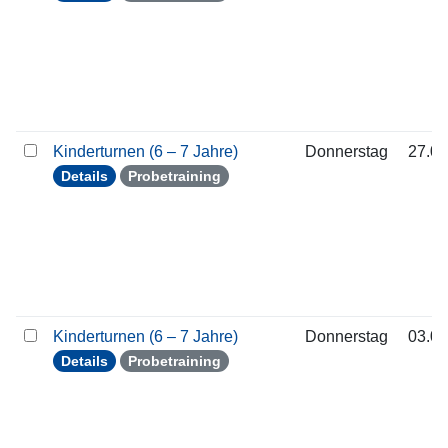
Kinderturnen (6 – 7 Jahre)
Donnerstag
27.08
Details
Probetraining
Kinderturnen (6 – 7 Jahre)
Donnerstag
03.09
Details
Probetraining