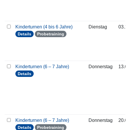
Kinderturnen (4 bis 6 Jahre)
Dienstag
03.11
Details
Probetraining
Kinderturnen (6 – 7 Jahre)
Donnerstag
13.08
Details
Kinderturnen (6 – 7 Jahre)
Donnerstag
20.08
Details
Probetraining