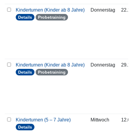
Kinderturnen (Kinder ab 8 Jahre)
Donnerstag
22.10
Details
Probetraining
Kinderturnen (Kinder ab 8 Jahre)
Donnerstag
29.10
Details
Probetraining
Kinderturnen (5 – 7 Jahre)
Mittwoch
12.08
Details