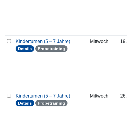
Kinderturnen (5 – 7 Jahre)
Mittwoch
19.08
Details
Probetraining
Kinderturnen (5 – 7 Jahre)
Mittwoch
26.08
Details
Probetraining