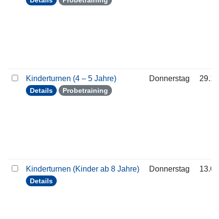
Details
Probetraining
Kinderturnen (4 – 5 Jahre)
Donnerstag
29.10
Details
Probetraining
Kinderturnen (Kinder ab 8 Jahre)
Donnerstag
13.08
Details