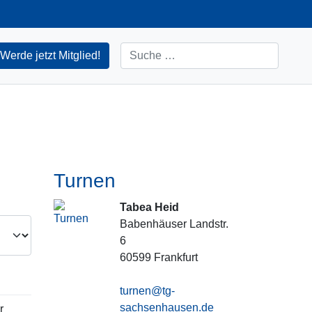
Suchen
Werde jetzt Mitglied!
Turnen
Tabea Heid
Babenhäuser Landstr.
6
60599
Frankfurt
turnen@tg-
sachsenhausen.de
r