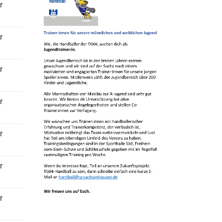
r
r
r
r
r
r
r