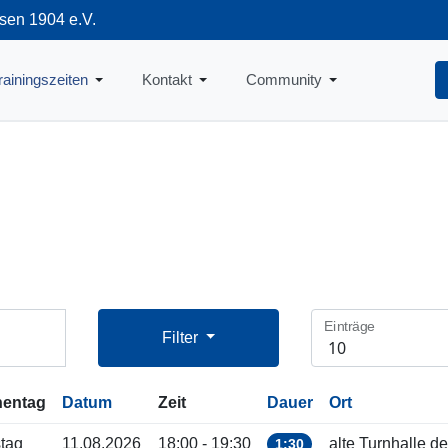
sen 1904 e.V.
712
rainingszeiten
Kontakt
Community
Einträge
Filter
entag
Datum
Zeit
Dauer
Ort
tag
11.08.2026
18:00 - 19:30
alte Turnhalle de
1:30