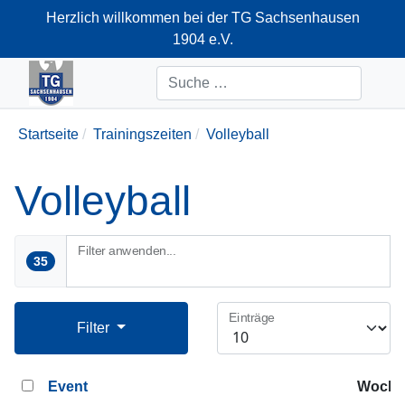
Herzlich willkommen bei der TG Sachsenhausen
1904 e.V.
+49-69-66374712
Suchen
Startseite
Trainingszeiten
Volleyball
Volleyball
Filter anwenden...
35
Einträge
Filter
Event
Woche