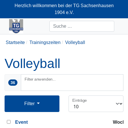
Herzlich willkommen bei der TG Sachsenhausen
1904 e.V.
+49-69-66374712
Suchen
Startseite
Trainingszeiten
Volleyball
Volleyball
Filter anwenden...
36
Einträge
Filter
Event
Woche