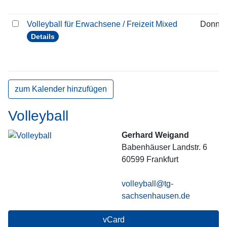
Volleyball für Erwachsene / Freizeit Mixed
Donner
Details
zum Kalender hinzufügen
Volleyball
Gerhard Weigand
Babenhäuser Landstr. 6
60599
Frankfurt
volleyball@tg-
sachsenhausen.de
vCard