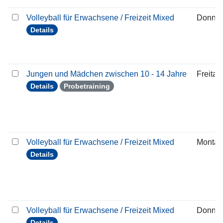
Volleyball für Erwachsene / Freizeit Mixed
Donner
Details
Jungen und Mädchen zwischen 10 - 14 Jahre
Freitag
Details
Probetraining
Volleyball für Erwachsene / Freizeit Mixed
Montag
Details
Volleyball für Erwachsene / Freizeit Mixed
Donner
Details