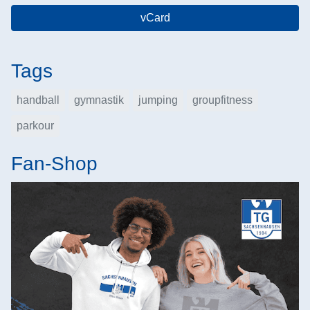
vCard
Tags
handball
gymnastik
jumping
groupfitness
parkour
Fan-Shop