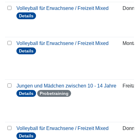
Volleyball für Erwachsene / Freizeit Mixed
Donner
Details
Volleyball für Erwachsene / Freizeit Mixed
Montag
Details
Jungen und Mädchen zwischen 10 - 14 Jahre
Freitag
Details
Probetraining
Volleyball für Erwachsene / Freizeit Mixed
Donner
Details