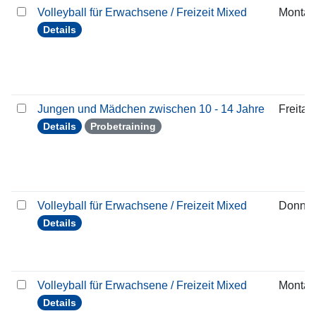
Volleyball für Erwachsene / Freizeit Mixed
Montag
Details
Jungen und Mädchen zwischen 10 - 14 Jahre
Freitag
Details
Probetraining
Volleyball für Erwachsene / Freizeit Mixed
Donner
Details
Volleyball für Erwachsene / Freizeit Mixed
Montag
Details