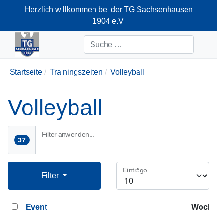
Herzlich willkommen bei der TG Sachsenhausen
1904 e.V.
+49-69-66374712
Suchen
Startseite
Trainingszeiten
Volleyball
Volleyball
Filter anwenden...
37
Einträge
Filter
Event
Woche