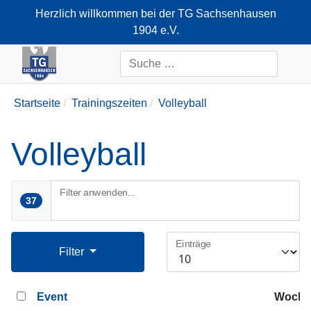
Herzlich willkommen bei der TG Sachsenhausen
1904 e.V.
+49-69-66374712
Suchen
Startseite
Trainingszeiten
Volleyball
Volleyball
Filter anwenden...
37
Einträge
Filter
Event
Woche