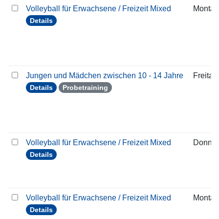
Volleyball für Erwachsene / Freizeit Mixed
Montag
Details
Jungen und Mädchen zwischen 10 - 14 Jahre
Freitag
Details
Probetraining
Volleyball für Erwachsene / Freizeit Mixed
Donner
Details
Volleyball für Erwachsene / Freizeit Mixed
Montag
Details