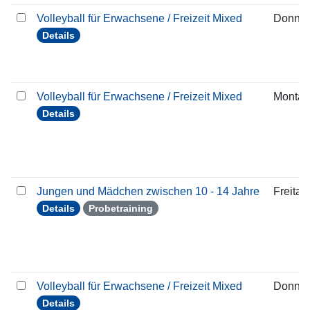
Volleyball für Erwachsene / Freizeit Mixed
Donner
Details
Volleyball für Erwachsene / Freizeit Mixed
Montag
Details
Jungen und Mädchen zwischen 10 - 14 Jahre
Freitag
Details
Probetraining
Volleyball für Erwachsene / Freizeit Mixed
Donner
Details