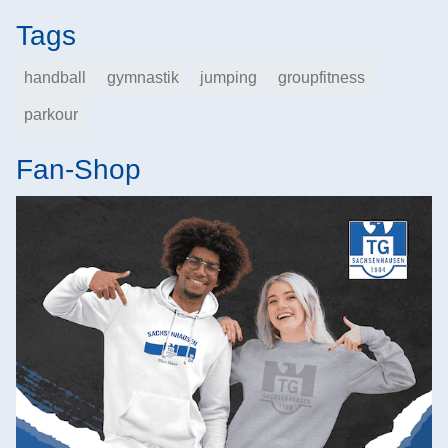
Tags
handball
gymnastik
jumping
groupfitness
parkour
Fan-Shop