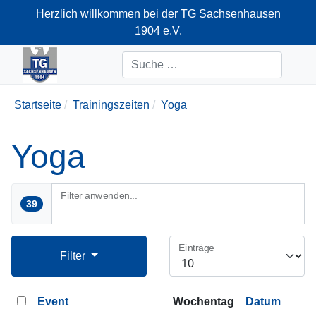
Herzlich willkommen bei der TG Sachsenhausen
1904 e.V.
+49-69-66374712
Suchen
Startseite
Trainingszeiten
Yoga
Yoga
Filter anwenden...
39
Einträge
Filter
Event
Wochentag
Datum