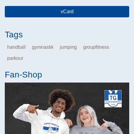
vCard
Tags
handball
gymnastik
jumping
groupfitness
parkour
Fan-Shop