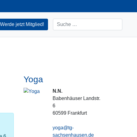
Suchen
Werde jetzt Mitglied!
Yoga
N.N.
Babenhäuser Landstr.
6
60599
Frankfurt
yoga@tg-
sachsenhausen.de
e 6