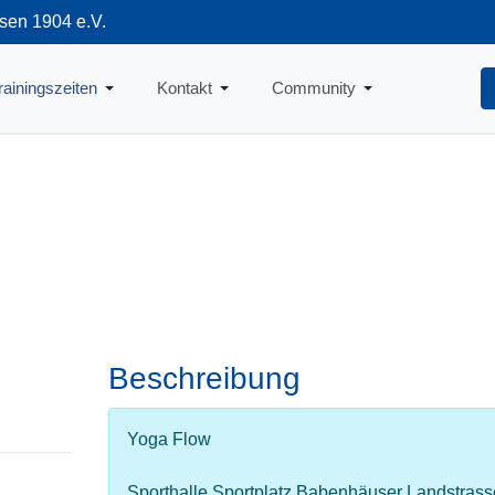
sen 1904 e.V.
712
rainingszeiten
Kontakt
Community
Beschreibung
Yoga Flow
Sporthalle Sportplatz Babenhäuser Landstrass