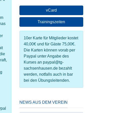
vCard
Im
Trainingszeiten
nas
er
10er Karte für Mitglieder kostet
40,00€ und für Gäste 75,00€.
it
Die Karten können vorab per
die
Paypal unter Angabe des
aft,
Kurses an paypal@tg-
sachsenhausen.de bezahlt
ng
werden, notfalls auch in bar
bei den Übungsleitenden.
NEWS AUS DEM VEREIN
ypal