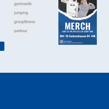
gymnastik
jumping
groupfitness
parkour