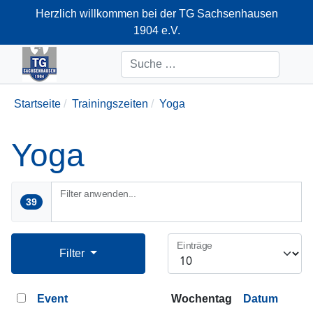
Herzlich willkommen bei der TG Sachsenhausen
1904 e.V.
+49-69-66374712
Suchen
Startseite
Trainingszeiten
Yoga
Yoga
Filter anwenden...
39
Einträge
Filter
Event
Wochentag
Datum