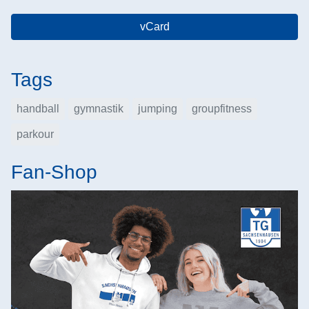
vCard
Tags
handball
gymnastik
jumping
groupfitness
parkour
Fan-Shop