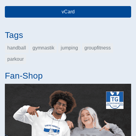
vCard
Tags
handball
gymnastik
jumping
groupfitness
parkour
Fan-Shop