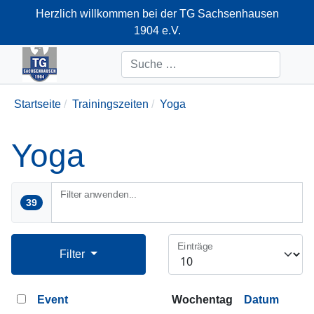
Herzlich willkommen bei der TG Sachsenhausen
1904 e.V.
+49-69-66374712
Suchen
Startseite
Trainingszeiten
Yoga
Yoga
Filter anwenden...
39
Einträge
Filter
Event
Wochentag
Datum