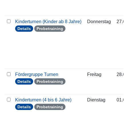
Kinderturnen (Kinder ab 8 Jahre)
Donnerstag
27.08
Details
Probetraining
Fördergruppe Turnen
Freitag
28.08
Details
Probetraining
Kinderturnen (4 bis 6 Jahre)
Dienstag
01.09
Details
Probetraining