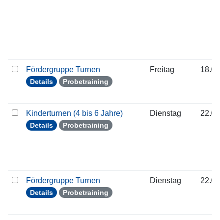
Fördergruppe Turnen
Freitag
18.09
Details
Probetraining
Kinderturnen (4 bis 6 Jahre)
Dienstag
22.09
Details
Probetraining
Fördergruppe Turnen
Dienstag
22.09
Details
Probetraining