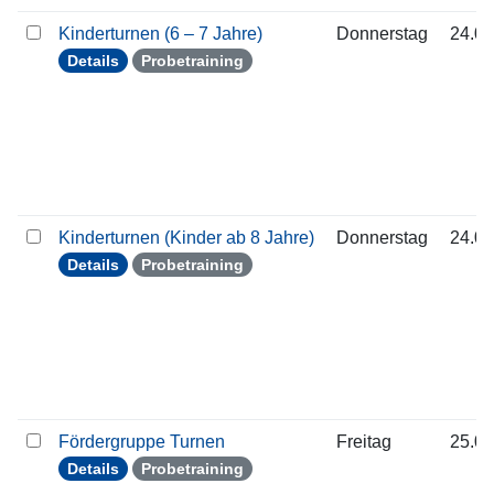
Kinderturnen (6 – 7 Jahre)
Donnerstag
24.09
Details
Probetraining
Kinderturnen (Kinder ab 8 Jahre)
Donnerstag
24.09
Details
Probetraining
Fördergruppe Turnen
Freitag
25.09
Details
Probetraining