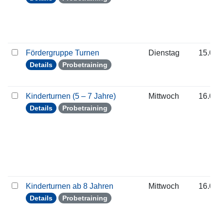
Fördergruppe Turnen
Dienstag
15.09
Details
Probetraining
Kinderturnen (5 – 7 Jahre)
Mittwoch
16.09
Details
Probetraining
Kinderturnen ab 8 Jahren
Mittwoch
16.09
Details
Probetraining