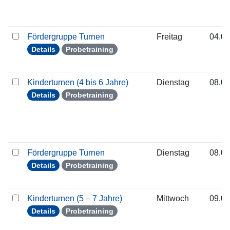
Fördergruppe Turnen
Freitag
04.09
Details
Probetraining
Kinderturnen (4 bis 6 Jahre)
Dienstag
08.09
Details
Probetraining
Fördergruppe Turnen
Dienstag
08.09
Details
Probetraining
Kinderturnen (5 – 7 Jahre)
Mittwoch
09.09
Details
Probetraining