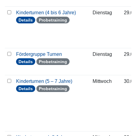
Kinderturnen (4 bis 6 Jahre)
Dienstag
29.09
Details
Probetraining
Fördergruppe Turnen
Dienstag
29.09
Details
Probetraining
Kinderturnen (5 – 7 Jahre)
Mittwoch
30.09
Details
Probetraining