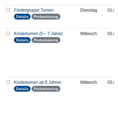
Fördergruppe Turnen
Dienstag
01.09
Details
Probetraining
Kinderturnen (5 – 7 Jahre)
Mittwoch
02.09
Details
Probetraining
Kinderturnen ab 8 Jahren
Mittwoch
02.09
Details
Probetraining