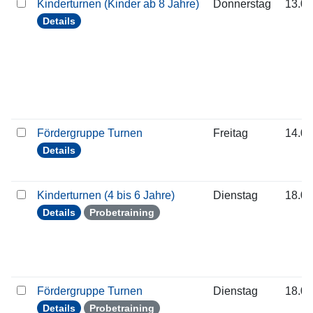
Kinderturnen (Kinder ab 8 Jahre)
Donnerstag
13.08
Details
Fördergruppe Turnen
Freitag
14.08
Details
Kinderturnen (4 bis 6 Jahre)
Dienstag
18.08
Details
Probetraining
Fördergruppe Turnen
Dienstag
18.08
Details
Probetraining