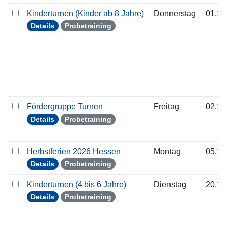
Kinderturnen (Kinder ab 8 Jahre)
Donnerstag
01.10
Details
Probetraining
Fördergruppe Turnen
Freitag
02.10
Details
Probetraining
Herbstferien 2026 Hessen
Montag
05.10
Details
Probetraining
Kinderturnen (4 bis 6 Jahre)
Dienstag
20.10
Details
Probetraining