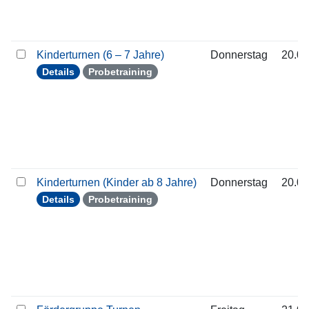
Kinderturnen (6 – 7 Jahre)
Donnerstag
20.08
Details
Probetraining
Kinderturnen (Kinder ab 8 Jahre)
Donnerstag
20.08
Details
Probetraining