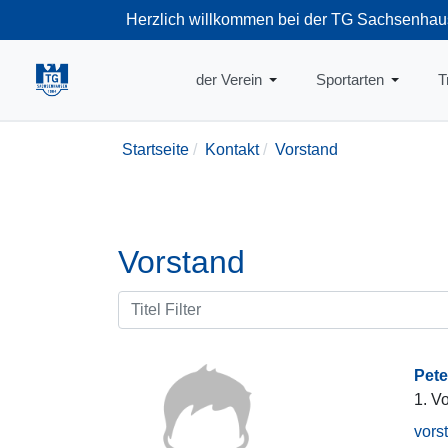
Herzlich willkommen bei der TG Sachsenhau
+49-69-66374
der Verein
Sportarten
T
Startseite
Kontakt
Vorstand
Vorstand
Pete
1. V
vors