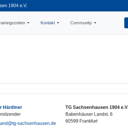
sen 1904 e.V.
712
rainingszeiten
Kontakt
Community
r Härdtner
TG Sachsenhausen 1904 e.V
orsitzender
Babenhäuser Landst. 6
60599 Frankfurt
tand@tg-sachsenhausen.de