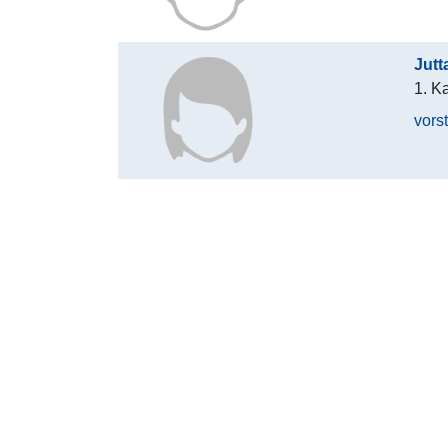
Jutt
1. K
vors