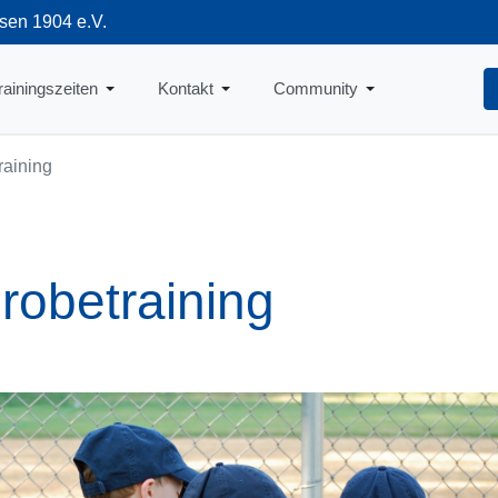
sen 1904 e.V.
712
rainingszeiten
Kontakt
Community
raining
robetraining