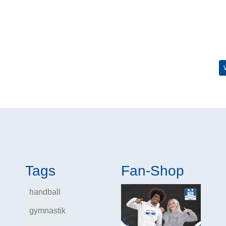
en. Die einzigartigen TG "Mispelchen Becher"!
Tags
Fan-Shop
handball
gymnastik