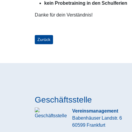
kein Probetraining in den Schulferien
Danke für dein Verständnis!
Vorheriger Beitrag: Jetzt sind sie exklusiv zu kauf
Zurück
Geschäftsstelle
Vereinsmanagement
Babenhäuser Landstr. 6
60599
Frankfurt