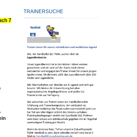
TRAINERSUCHE
ach 7
r
.
ein