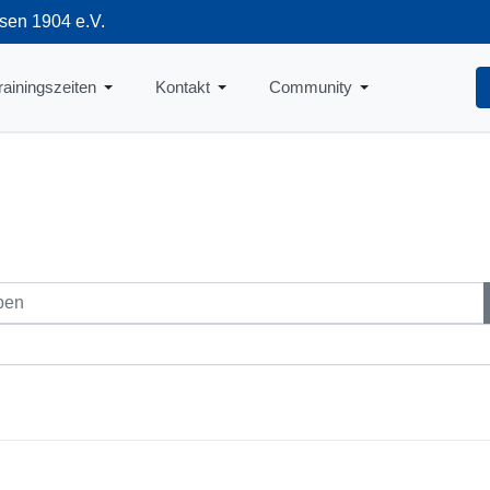
sen 1904 e.V.
712
rainingszeiten
Kontakt
Community