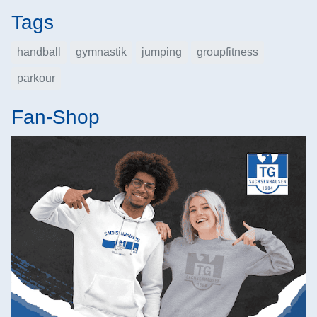
Tags
handball
gymnastik
jumping
groupfitness
parkour
Fan-Shop