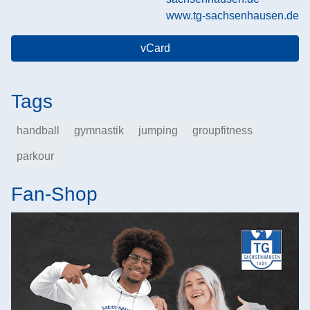
www.tg-sachsenhausen.de
vCard
Tags
handball
gymnastik
jumping
groupfitness
parkour
Fan-Shop