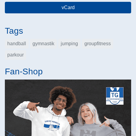
vCard
Tags
handball
gymnastik
jumping
groupfitness
parkour
Fan-Shop