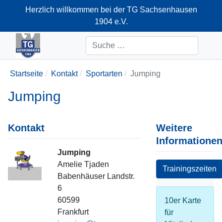
Herzlich willkommen bei der TG Sachsenhausen
1904 e.V.
+49-69-66374712
Suchen
Startseite
Kontakt
Sportarten
Jumping
Jumping
Kontakt
Weitere
Informatione
Jumping
Position
Amelie Tjaden
Trainingszeiten
Adresse
Babenhäuser Landstr.
6
60599
10er Karte
Frankfurt
für