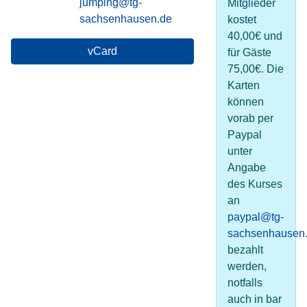
E-Mail
jumping@tg-
Mitglieder
sachsenhausen.de
kostet
40,00€ und
vCard
für Gäste
75,00€. Die
Karten
können
vorab per
Paypal
unter
Angabe
des Kurses
an
paypal@tg-
sachsenhausen
bezahlt
werden,
notfalls
auch in bar