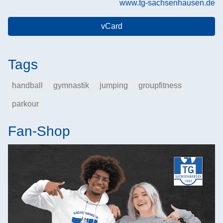
www.tg-sachsenhausen.de
vCard
Tags
handball
gymnastik
jumping
groupfitness
parkour
Fan-Shop