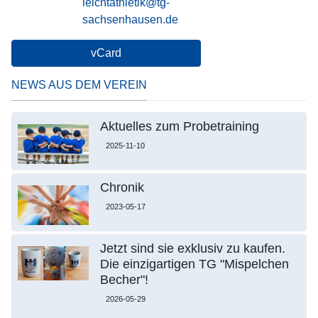
E-Mail
leichtathletik@tg-
sachsenhausen.de
vCard
NEWS AUS DEM VEREIN
Aktuelles zum Probetraining
2025-11-10
Chronik
2023-05-17
Jetzt sind sie exklusiv zu kaufen.
Die einzigartigen TG "Mispelchen
Becher"!
2026-05-29