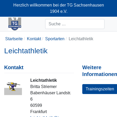
Herzlich willkommen bei der TG Sachsenhausen
1904 e.V.
+49-69-66374712
Suchen
Startseite
Kontakt
Sportarten
Leichtathletik
Leichtathletik
Kontakt
Weitere
Informatione
Leichtathletik
Position
Britta Striemer
Trainingszeiten
Adresse
Babenhäuser Landstr.
6
60599
Frankfurt