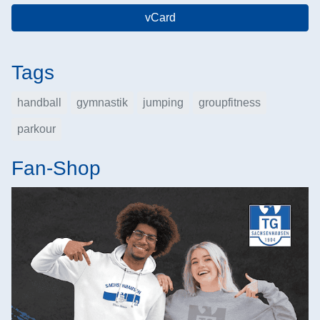
vCard
Tags
handball
gymnastik
jumping
groupfitness
parkour
Fan-Shop