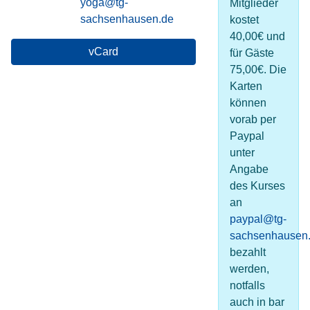
E-Mail
yoga@tg-
Mitglieder
sachsenhausen.de
kostet
40,00€ und
vCard
für Gäste
75,00€. Die
Karten
können
vorab per
Paypal
unter
Angabe
des Kurses
an
paypal@tg-
sachsenhausen
bezahlt
werden,
notfalls
auch in bar