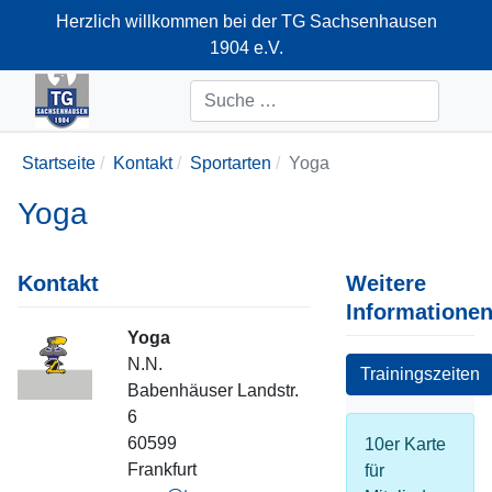
Herzlich willkommen bei der TG Sachsenhausen
1904 e.V.
+49-69-66374712
Suchen
Startseite
Kontakt
Sportarten
Yoga
Yoga
Kontakt
Weitere
Informatione
Yoga
Position
N.N.
Trainingszeiten
Adresse
Babenhäuser Landstr.
6
60599
10er Karte
Frankfurt
für