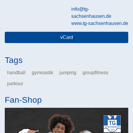
info@tg-
sachsenhausen.de
www.tg-sachsenhausen.de
vCard
Tags
handball
gymnastik
jumping
groupfitness
parkour
Fan-Shop