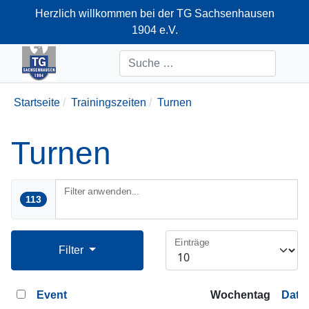
Herzlich willkommen bei der TG Sachsenhausen
1904 e.V.
+49-69-66374712
Suchen
Startseite
Trainingszeiten
Turnen
Turnen
Filter anwenden...
113
Einträge
Filter
Event
Wochentag
Datu