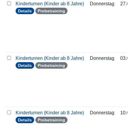
Kinderturnen (Kinder ab 8 Jahre)
Donnerstag
27.08
Details
Probetraining
Kinderturnen (Kinder ab 8 Jahre)
Donnerstag
03.09
Details
Probetraining
Kinderturnen (Kinder ab 8 Jahre)
Donnerstag
10.09
Details
Probetraining