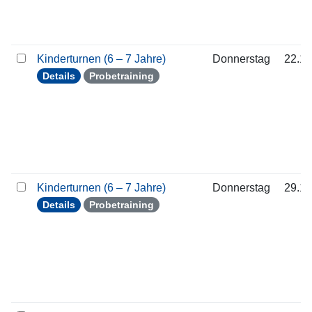
Kinderturnen (6 – 7 Jahre)
Donnerstag
22.10
Details
Probetraining
Kinderturnen (6 – 7 Jahre)
Donnerstag
29.10
Details
Probetraining