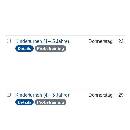
Kinderturnen (4 – 5 Jahre)
Donnerstag
22.10
Details
Probetraining
Kinderturnen (4 – 5 Jahre)
Donnerstag
29.10
Details
Probetraining