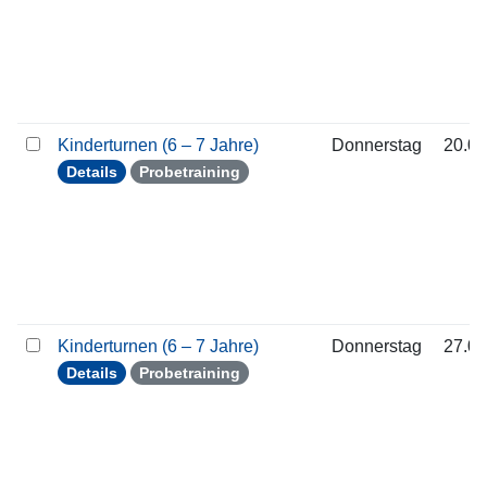
Kinderturnen (6 – 7 Jahre)
Donnerstag
20.08
Details
Probetraining
Kinderturnen (6 – 7 Jahre)
Donnerstag
27.08
Details
Probetraining