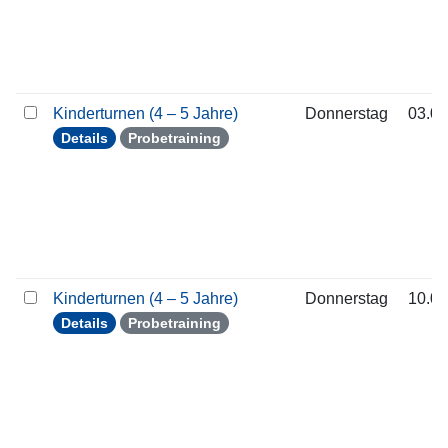
Kinderturnen (4 – 5 Jahre)
Donnerstag
03.09
Details
Probetraining
Kinderturnen (4 – 5 Jahre)
Donnerstag
10.09
Details
Probetraining