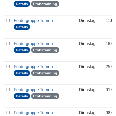
Details
Probetraining
Fördergruppe Turnen
Dienstag
11.08
Details
Fördergruppe Turnen
Dienstag
18.08
Details
Probetraining
Fördergruppe Turnen
Dienstag
25.08
Details
Probetraining
Fördergruppe Turnen
Dienstag
01.09
Details
Probetraining
Fördergruppe Turnen
Dienstag
08.09