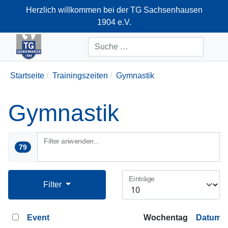
Herzlich willkommen bei der TG Sachsenhausen
1904 e.V.
+49-69-66374712
Suchen
Startseite
Trainingszeiten
Gymnastik
Gymnastik
Filter anwenden...
79
Einträge
Filter
Event
Wochentag
Datum